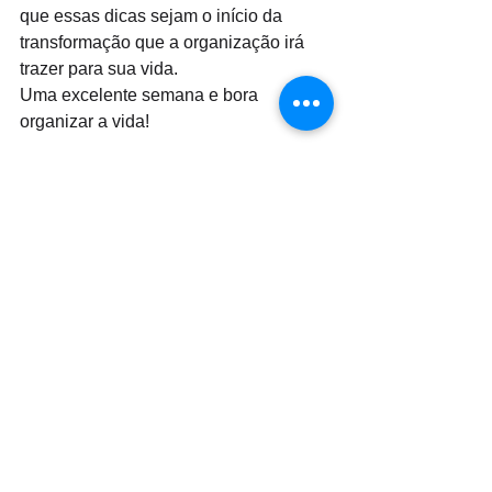
que essas dicas sejam o início da 
transformação que a organização irá 
trazer para sua vida.
Uma excelente semana e bora 
organizar a vida!
#personalorganizer
#profissionaldaorganização
#eusoupo
#eusouanpop
#organizaçãoévida
#amoorganizar
#juntassomosmaisfortes
#organizaçãopessoal
#vidasaudável
#dicasdeblog
#wixblog