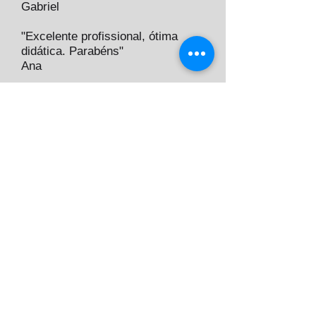
Gabriel
"Excelente profissional, ótima
didática. Parabéns"
Ana
"Organização é tudo de bom,
parabéns pelo produto!! Útil,
didático e inteligente!!"
João